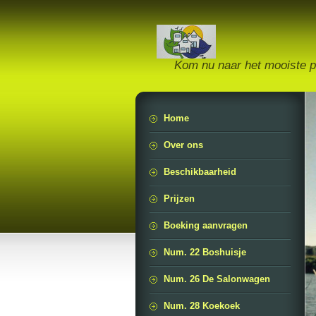
Kom nu naar het mooiste p
Home
Over ons
Beschikbaarheid
Prijzen
Boeking aanvragen
Num. 22 Boshuisje
Num. 26 De Salonwagen
Num. 28 Koekoek