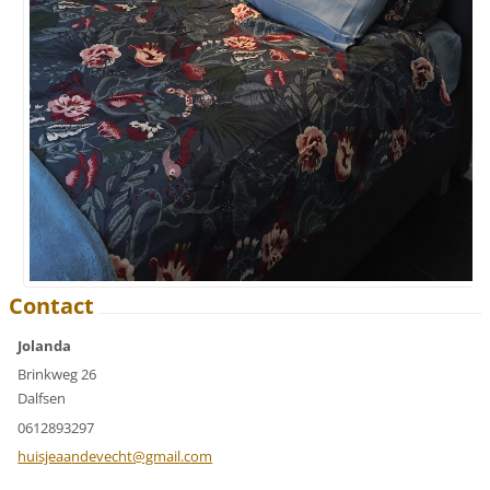
Contact
Jolanda
Brinkweg 26
Dalfsen
0612893297
huisjeaa
ndevecht
@gmail.c
om